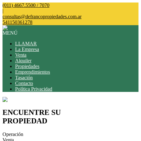
(011) 4667.5500 / 7070
|
consultas@defrancopropiedades.com.ar
541150361278
MENÚ
LLAMAR
La Empresa
Venta
Alquiler
Propiedades
Emprendimientos
Tasación
Contacto
Política Privacidad
ENCUENTRE SU
PROPIEDAD
Operación
Venta