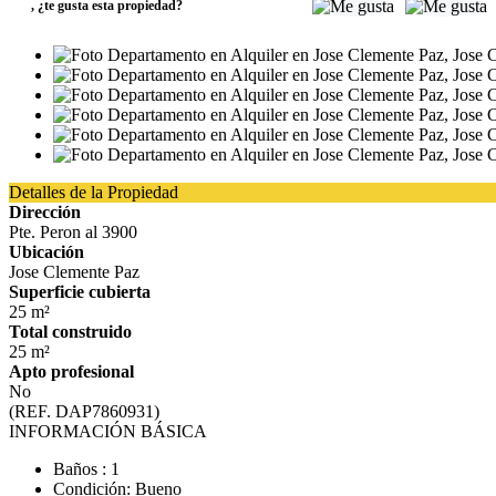
,
¿te gusta esta propiedad?
Detalles de la Propiedad
Dirección
Pte. Peron al 3900
Ubicación
Jose Clemente Paz
Superficie cubierta
25 m²
Total construido
25 m²
Apto profesional
No
(REF. DAP7860931)
INFORMACIÓN BÁSICA
Baños : 1
Condición: Bueno