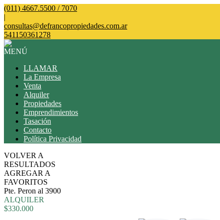
(011) 4667.5500 / 7070
|
consultas@defrancopropiedades.com.ar
541150361278
MENÚ
LLAMAR
La Empresa
Venta
Alquiler
Propiedades
Emprendimientos
Tasación
Contacto
Política Privacidad
VOLVER A
RESULTADOS
AGREGAR A
FAVORITOS
Pte. Peron al 3900
ALQUILER
$330.000