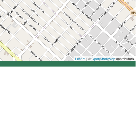
Leaflet
| ©
OpenStreetMap
contributors