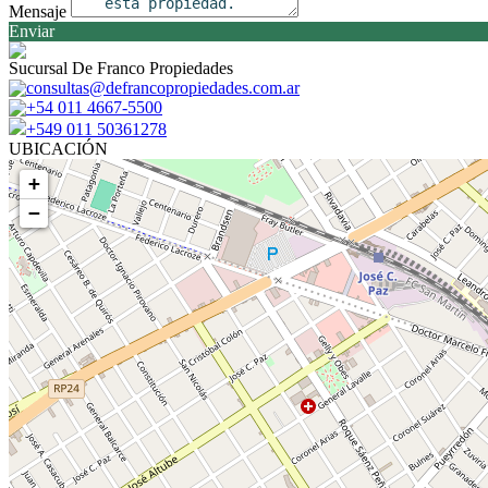
Mensaje
Enviar
Sucursal De Franco Propiedades
consultas@defrancopropiedades.com.ar
+54 011 4667-5500
+549 011 50361278
UBICACIÓN
+
−