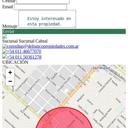
Celular
Email
Mensaje
Enviar
Sucursal Sucursal Cabral
consultas@defrancopropiedades.com.ar
+54 011 46677070
+54 011 50361278
UBICACIÓN
+
−