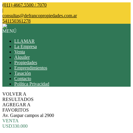
(011) 4667.5500 / 7070
|
consultas@defrancopropiedades.com.ar
541150361278
MENÚ
LLAMAR
La Empresa
Venta
Alquiler
Propiedades
Emprendimientos
Tasación
Contacto
Política Privacidad
VOLVER A
RESULTADOS
AGREGAR A
FAVORITOS
Av. Gaspar campos al 2900
VENTA
USD330.000