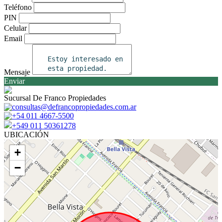
Teléfono
PIN
Celular
Email
Mensaje
Enviar
Sucursal De Franco Propiedades
consultas@defrancopropiedades.com.ar
+54 011 4667-5500
+549 011 50361278
UBICACIÓN
+
−