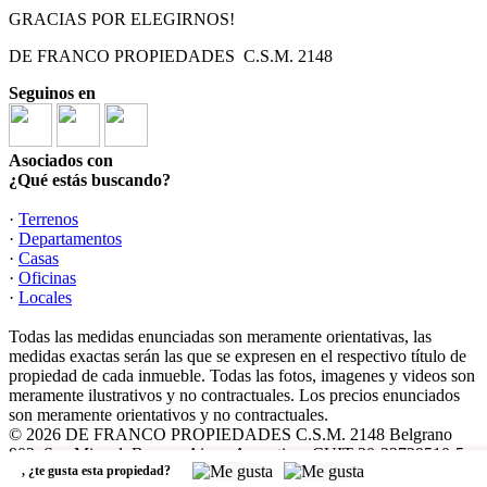
GRACIAS POR ELEGIRNOS!
DE FRANCO PROPIEDADES C.S.M. 2148
Seguinos en
Asociados con
¿Qué estás buscando?
·
Terrenos
·
Departamentos
·
Casas
·
Oficinas
·
Locales
Todas las medidas enunciadas son meramente orientativas, las
medidas exactas serán las que se expresen en el respectivo título de
propiedad de cada inmueble. Todas las fotos, imagenes y videos son
meramente ilustrativos y no contractuales. Los precios enunciados
son meramente orientativos y no contractuales.
© 2026 DE FRANCO PROPIEDADES C.S.M. 2148 Belgrano
802, San Miguel, Buenos Aires -Argentina- CUIT 20-22729510-5.
,
¿te gusta esta propiedad?
Software Inmobiliario - Tokko Broker