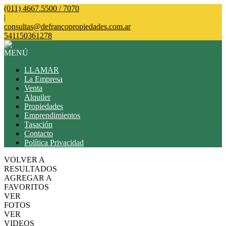
(011) 4667.5500 / 7070
|
consultas@defrancopropiedades.com.ar
541150361278
MENÚ
LLAMAR
La Empresa
Venta
Alquiler
Propiedades
Emprendimientos
Tasación
Contacto
Política Privacidad
VOLVER A
RESULTADOS
AGREGAR A
FAVORITOS
VER
FOTOS
VER
VIDEOS