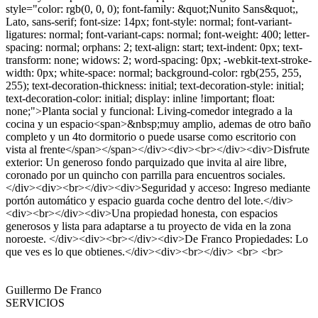
style="color: rgb(0, 0, 0); font-family: &quot;Nunito Sans&quot;,
Lato, sans-serif; font-size: 14px; font-style: normal; font-variant-
ligatures: normal; font-variant-caps: normal; font-weight: 400; letter-
spacing: normal; orphans: 2; text-align: start; text-indent: 0px; text-
transform: none; widows: 2; word-spacing: 0px; -webkit-text-stroke-
width: 0px; white-space: normal; background-color: rgb(255, 255,
255); text-decoration-thickness: initial; text-decoration-style: initial;
text-decoration-color: initial; display: inline !important; float:
none;">Planta social y funcional: Living-comedor integrado a la
cocina y un espacio<span>&nbsp;muy amplio, ademas de otro baño
completo y un 4to dormitorio o puede usarse como escritorio con
vista al frente</span></span></div><div><br></div><div>Disfrute
exterior: Un generoso fondo parquizado que invita al aire libre,
coronado por un quincho con parrilla para encuentros sociales.
</div><div><br></div><div>Seguridad y acceso: Ingreso mediante
portón automático y espacio guarda coche dentro del lote.</div>
<div><br></div><div>Una propiedad honesta, con espacios
generosos y lista para adaptarse a tu proyecto de vida en la zona
noroeste. </div><div><br></div><div>De Franco Propiedades: Lo
que ves es lo que obtienes.</div><div><br></div> <br> <br>
Guillermo De Franco
SERVICIOS