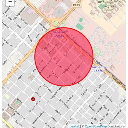
−
Leaflet
| ©
OpenStreetMap
contributors