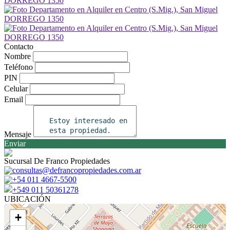
Contacto
Nombre
Teléfono
PIN
Celular
Email
Mensaje
Enviar
Sucursal De Franco Propiedades
consultas@defrancopropiedades.com.ar
+54 011 4667-5500
+549 011 50361278
UBICACIÓN
+