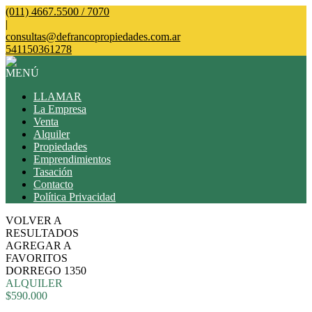
(011) 4667.5500 / 7070
|
consultas@defrancopropiedades.com.ar
541150361278
MENÚ
LLAMAR
La Empresa
Venta
Alquiler
Propiedades
Emprendimientos
Tasación
Contacto
Política Privacidad
VOLVER A
RESULTADOS
AGREGAR A
FAVORITOS
DORREGO 1350
ALQUILER
$590.000