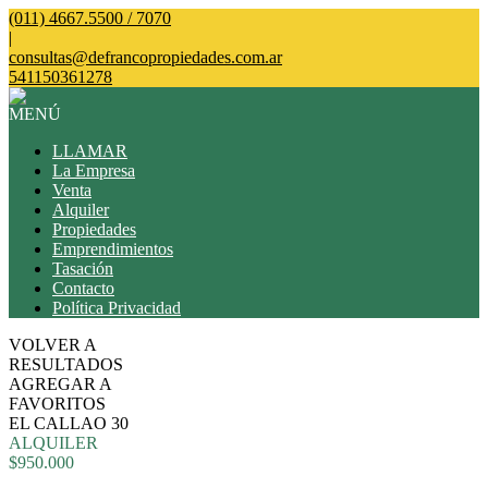
(011) 4667.5500 / 7070
|
consultas@defrancopropiedades.com.ar
541150361278
MENÚ
LLAMAR
La Empresa
Venta
Alquiler
Propiedades
Emprendimientos
Tasación
Contacto
Política Privacidad
VOLVER A
RESULTADOS
AGREGAR A
FAVORITOS
EL CALLAO 30
ALQUILER
$950.000