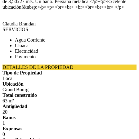
de 3,50x27 mts. Un baño. Persiana metálica.</p><p>Excelente
ubicación!&nbsp;</p><p><br><br> <br><br><br><br> </p>
Claudia Brandan
SERVICIOS
Agua Corriente
Cloaca
Electricidad
Pavimento
DETALLES DE LA PROPIEDAD
Tipo de Propiedad
Local
Ubicación
Grand Bourg
Total construido
63 m²
Antigüedad
20
Baños
1
Expensas
0