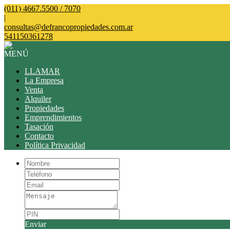
(011) 4667.5500 / 7070
|
consultas@defrancopropiedades.com.ar
541150361278
MENÚ
LLAMAR
La Empresa
Venta
Alquiler
Propiedades
Emprendimientos
Tasación
Contacto
Política Privacidad
Enviar